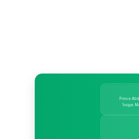
Prince Abd
Suqya, M