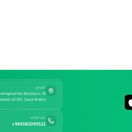
الموقع
ulmajeed Ibn Abdulaziz, Al
adinah 42392, Saudi Arabia
رقم الهاتف
+966582090522