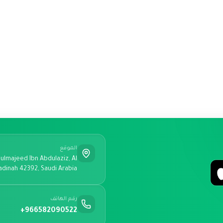
الموقع
ulmajeed Ibn Abdulaziz, Al
adinah 42392, Saudi Arabia
رقم الهاتف
+966582090522