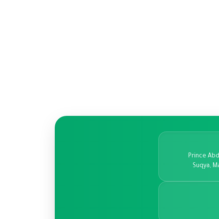
Prince Abd
Suqya, M