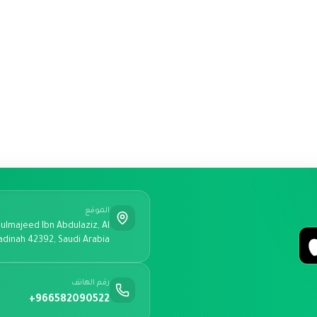
الموقع
ulmajeed Ibn Abdulaziz, Al
adinah 42392, Saudi Arabia
رقم الهاتف
+966582090522