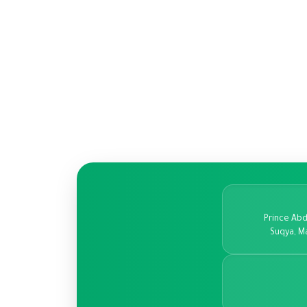
Prince Abd
Suqya, M